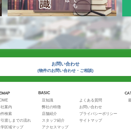
お問い合わせ
(物件のお問い合わせ・ご相談)
TEMAP
CA
BASIC
OME
豆知識
よくある質問
会社案内
弊社の特徴
お問い合わせ
物件検索
店舗紹介
プライバシーポリシー
お引渡しまでの流れ
スタッフ紹介
サイトマップ
通学区域マップ
アクセスマップ