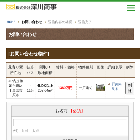
HOME
お問い合わせ
送信内容の確認
送信完了
お問い合わせ
[お問い合わせ物件]
最寄り駅
徒歩
間取り
賃料・価格
物件種別
画像
詳細表示
削除
所在地
バス
敷地面積
JR内房線
詳細を
削
姉ケ崎駅
-
4LDK以上
1380万円
一戸建て
見る
千葉県市
11分
252.64m
除
2
原市
お名前
【必須】
例）山田 太郎