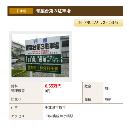
青葉台第３駐車場
駐車場
0.55万円
賃料
敷金
礼
0円
管理費等
0円
間取り
面積
0m
築
2
住所
千葉県市原市
アクセス
JR内房線姉ケ崎駅