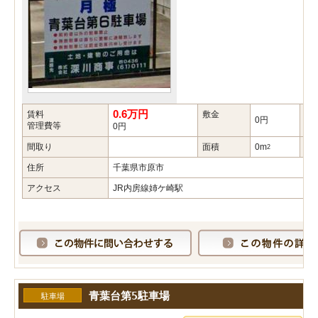
0.6万円
賃料
敷金
礼
0円
管理費等
0円
間取り
面積
0m
築
2
住所
千葉県市原市
アクセス
JR内房線姉ケ崎駅
青葉台第5駐車場
駐車場