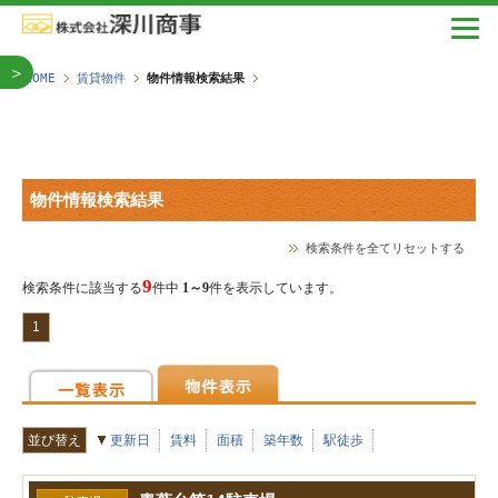
＞
HOME
賃貸物件
物件情報検索結果
物件情報検索結果
検索条件を全てリセットする
9
検索条件に該当する
件中
1～9
件を表示しています。
1
並び替え
更新日
賃料
面積
築年数
駅徒歩