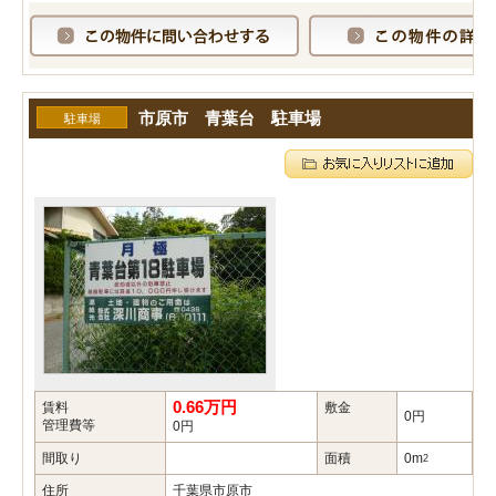
市原市 青葉台 駐車場
駐車場
0.66万円
賃料
敷金
礼
0円
管理費等
0円
間取り
面積
0m
築
2
住所
千葉県市原市