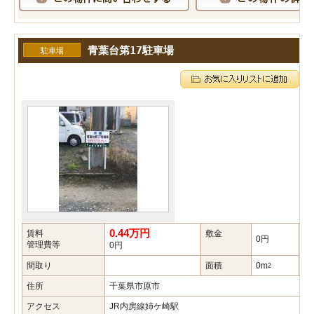
青葉台第17駐車場
駐車場
0.44万円
賃料
敷金
礼
0円
管理費等
0円
間取り
面積
0m
築
2
住所
千葉県市原市
アクセス
JR内房線姉ケ崎駅