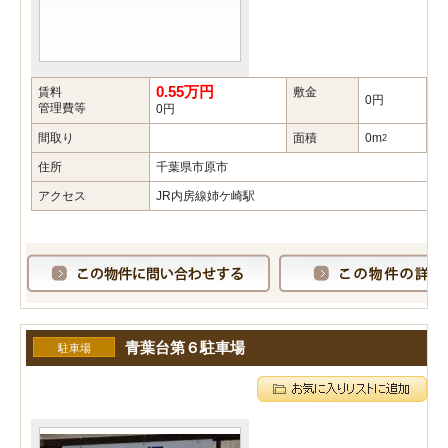
0.55万円
賃料
敷金
礼
0円
管理費等
0円
間取り
面積
0m
築
2
住所
千葉県市原市
アクセス
JR内房線姉ケ崎駅
青葉台第６駐車場
駐車場