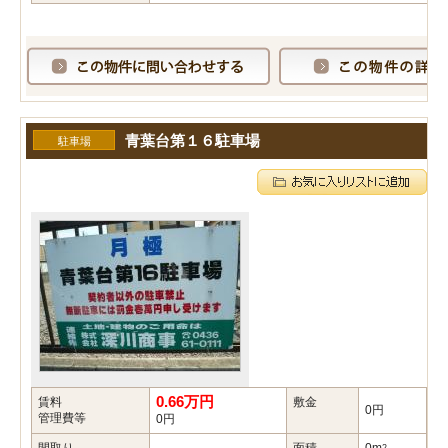
青葉台第１６駐車場
駐車場
0.66万円
賃料
敷金
礼
0円
管理費等
0円