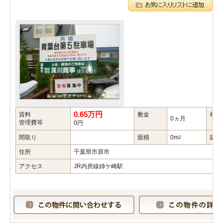
0.65万円
賃料
敷金
礼金
0ヵ月
管理費等
0円
間取り
面積
0m
築年
2
住所
千葉県市原市
アクセス
JR内房線姉ケ崎駅