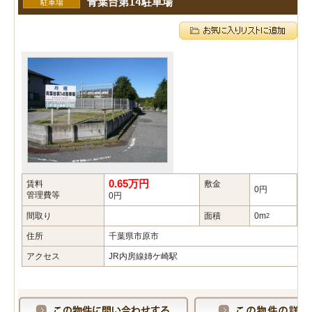
青葉台第14駐車場
駐車場
0.65万円
賃料
敷金
礼
0円
管理費等
0円
間取り
面積
0m
築
2
住所
千葉県市原市
アクセス
JR内房線姉ケ崎駅