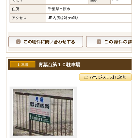
間取り
面積
0m
築
2
住所
千葉県市原市
アクセス
JR内房線姉ケ崎駅
青葉台第１０駐車場
駐車場