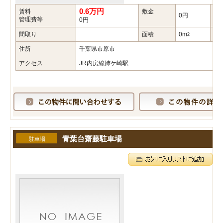
0.6万円
賃料
敷金
礼
0円
管理費等
0円
間取り
面積
0m
築
2
住所
千葉県市原市
アクセス
JR内房線姉ケ崎駅
青葉台齋藤駐車場
駐車場