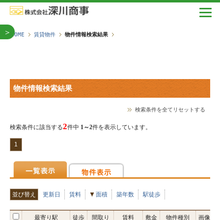
＞
HOME
賃貸物件
物件情報検索結果
物件情報検索結果
検索条件を全てリセットする
2
検索条件に該当する
件中
1～2
件を表示しています。
1
並び替え
更新日
賃料
面積
築年数
駅徒歩
最寄り駅
徒歩
間取り
賃料
敷金
物件種別
画像