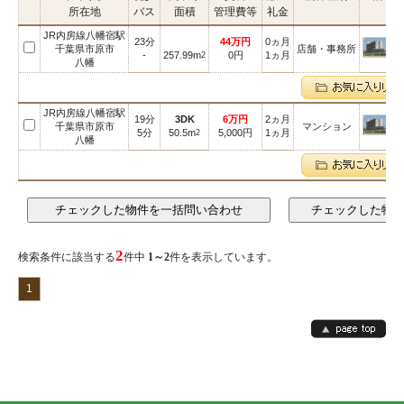
所在地
バス
面積
管理費等
礼金
JR内房線八幡宿駅
23分
44万円
0ヵ月
千葉県市原市
店舗・事務所
-
257.99m
0円
1ヵ月
2
八幡
JR内房線八幡宿駅
19分
3DK
6万円
2ヵ月
千葉県市原市
マンション
5分
50.5m
5,000円
1ヵ月
2
八幡
2
検索条件に該当する
件中
1～2
件を表示しています。
1