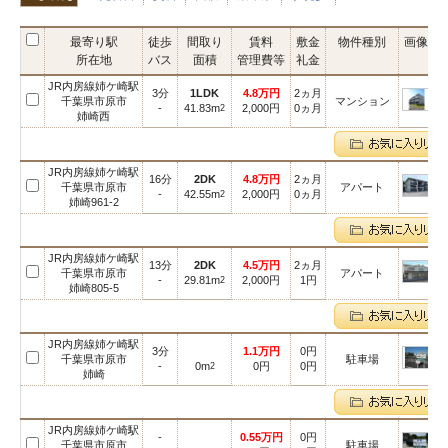
最寄り駅
徒歩
間取り
賃料
敷金
物件種別
画像
所在地
バス
面積
管理費等
礼金
JR内房線姉ケ崎駅
3分
1LDK
4.8万円
2ヵ月
千葉県市原市
マンション
-
41.83m
2,000円
0ヵ月
2
姉崎西
JR内房線姉ケ崎駅
16分
2DK
4.8万円
2ヵ月
千葉県市原市
アパート
-
42.55m
2,000円
0ヵ月
2
姉崎961-2
JR内房線姉ケ崎駅
13分
2DK
4.5万円
2ヵ月
千葉県市原市
アパート
-
29.81m
2,000円
1円
2
姉崎805-5
JR内房線姉ケ崎駅
3分
1.1万円
0円
千葉県市原市
駐車場
-
0m
0円
0円
2
姉崎
JR内房線姉ケ崎駅
-
0.55万円
0円
千葉県市原市
駐車場