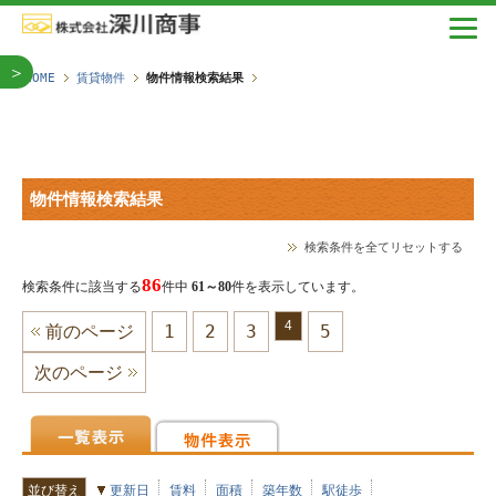
＞
HOME
賃貸物件
物件情報検索結果
物件情報検索結果
検索条件を全てリセットする
86
検索条件に該当する
件中
61～80
件を表示しています。
4
前のページ
1
2
3
5
次のページ
並び替え
更新日
賃料
面積
築年数
駅徒歩