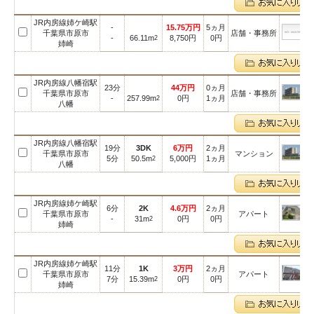
JR内房線姉ケ崎駅
-
15.75万円
5ヵ月
千葉県市原市
店舗・事務所
-
66.11m
8,750円
0円
2
姉崎
JR内房線八幡宿駅
23分
44万円
0ヵ月
千葉県市原市
店舗・事務所
-
257.99m
0円
1ヵ月
2
八幡
JR内房線八幡宿駅
19分
3DK
6万円
2ヵ月
千葉県市原市
マンション
5分
50.5m
5,000円
1ヵ月
2
八幡
JR内房線姉ケ崎駅
6分
2K
4.6万円
2ヵ月
千葉県市原市
アパート
-
31m
0円
0円
2
姉崎
JR内房線姉ケ崎駅
11分
1K
3万円
2ヵ月
千葉県市原市
アパート
7分
15.39m
0円
0円
2
姉崎