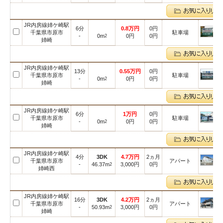
JR内房線姉ケ崎駅
6分
0.8万円
0円
千葉県市原市
駐車場
-
0m
0円
0円
2
姉崎
JR内房線姉ケ崎駅
13分
0.55万円
0円
千葉県市原市
駐車場
-
0m
0円
0円
2
姉崎
JR内房線姉ケ崎駅
6分
1万円
0円
千葉県市原市
駐車場
-
0m
0円
0円
2
姉崎
JR内房線姉ケ崎駅
4分
3DK
4.7万円
2ヵ月
千葉県市原市
アパート
-
46.37m
3,000円
0円
2
姉崎西
JR内房線姉ケ崎駅
16分
3DK
4.2万円
2ヵ月
千葉県市原市
アパート
-
50.93m
3,000円
0円
2
姉崎